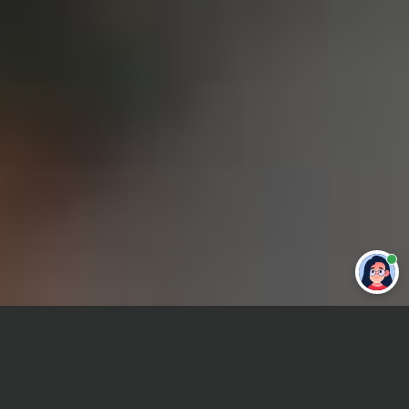
Привет 👋 Могу сделать студенческую
работу за тебя
Главная
ВУЗы Уфы
Уф ФинУниверситет
Отчет по практике