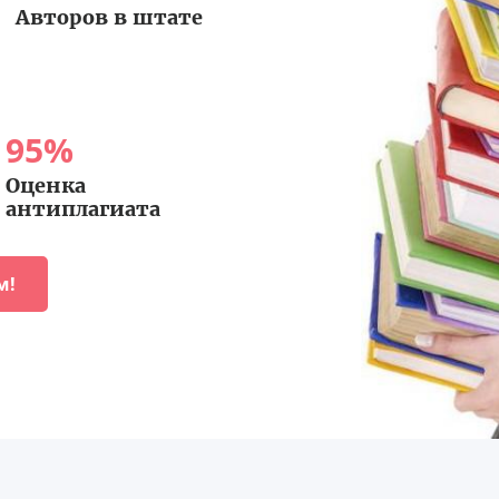
Авторов в штате
95
%
Оценка
антиплагиата
м!