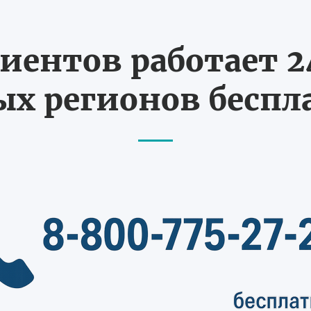
иентов работает 24
х регионов бесп