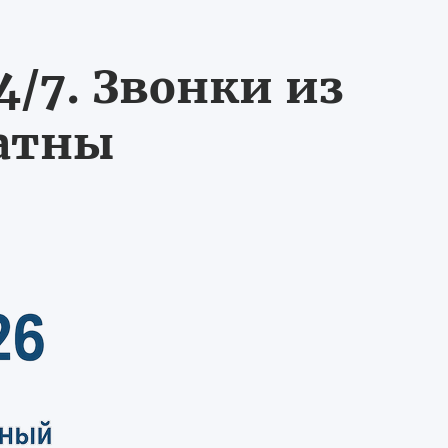
/7. Звонки из
латны