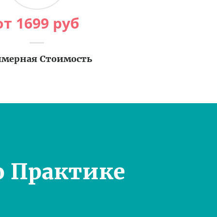
от
1699
руб
мерная Стоимость
о Практике