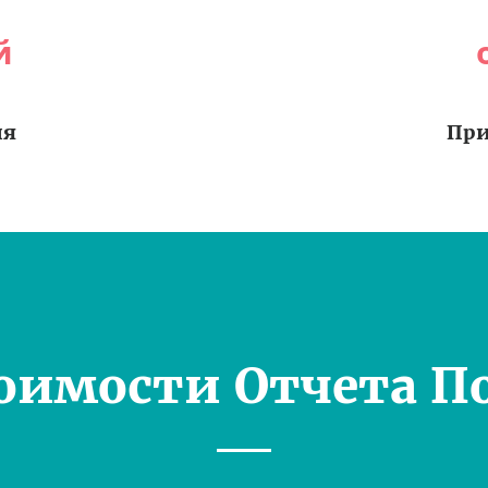
й
ия
При
оимости Отчета П