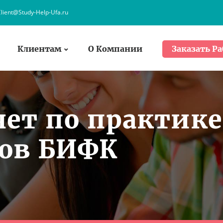
lient@Study-Help-Ufa.ru
Клиентам
О Компании
Заказать Ра
чет по практике
тов БИФК