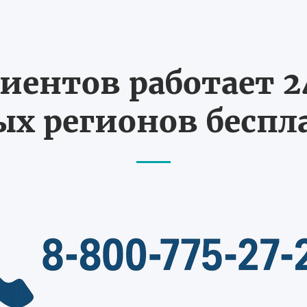
иентов работает 24
х регионов бесп