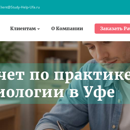
lient@Study-Help-Ufa.ru
Клиентам
О Компании
Заказать Ра
чет по практик
иологии в Уфе