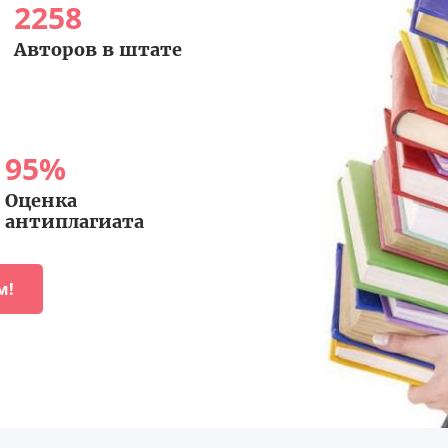
2258
Авторов в штате
95
%
Оценка
антиплагиата
м!