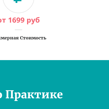
от
1699
руб
мерная Стоимость
о Практике