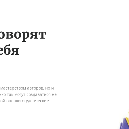
оворят
ебя
мастерством авторов, но и
ко так могут создаваться не
ной оценки студенческие