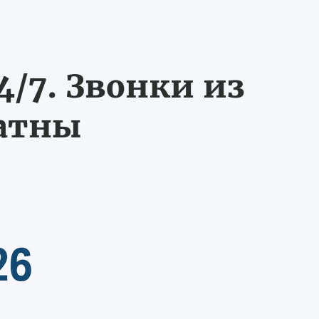
/7. Звонки из
латны