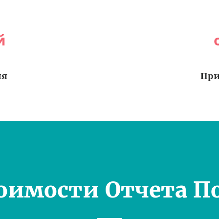
й
ия
При
оимости Отчета П