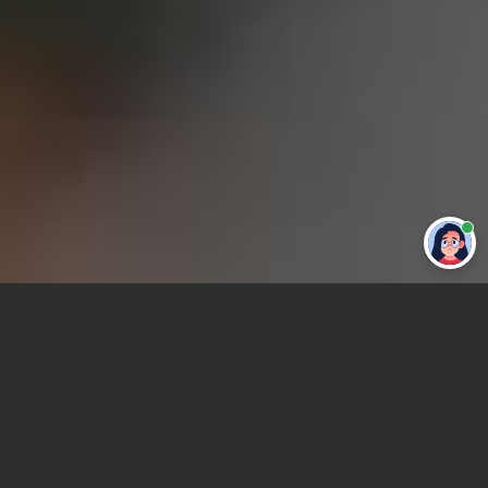
Привет 👋 Могу сделать студенческую
работу за тебя
Главная
ВУЗы Уфы
БашГУ
Отчет по практике
Сроки и Стоимость