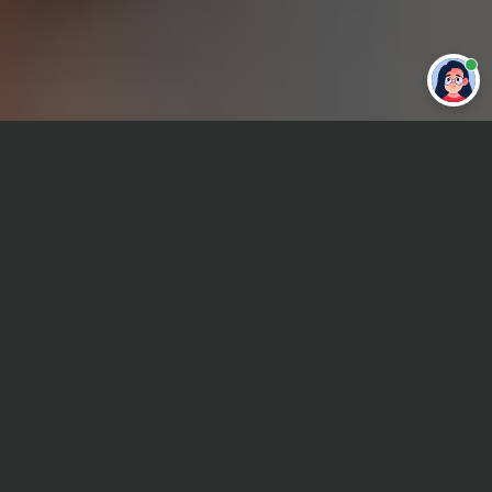
Привет 👋 Могу сделать студенческую
работу за тебя
Главная
ВУЗы Уфы
БАГСУ
Отчет по практике
Сроки и Стоимость