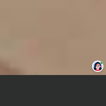
Привет 👋 Могу сделать студенческую
работу за тебя
Главная
Контрольная работа
Налоговое право