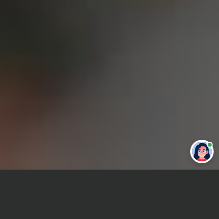
Привет 👋 Могу сделать студенческую
работу за тебя
Главная
ВУЗы Уфы
Академия ВЭГУ
Контрольная работа