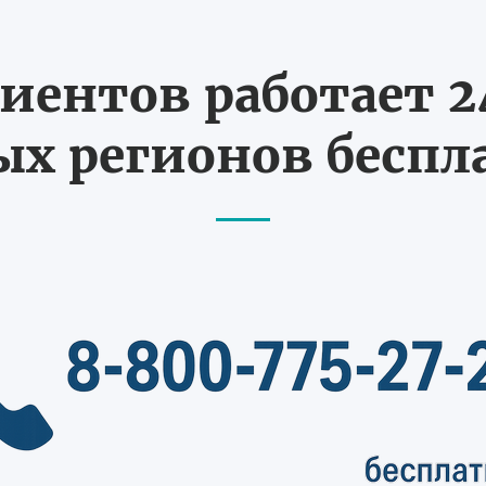
иентов работает 24
х регионов бесп