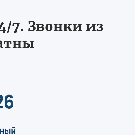
/7. Звонки из
латны