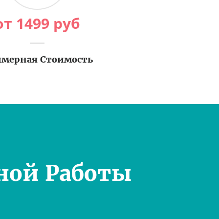
от
1499
руб
мерная Стоимость
ной Работы