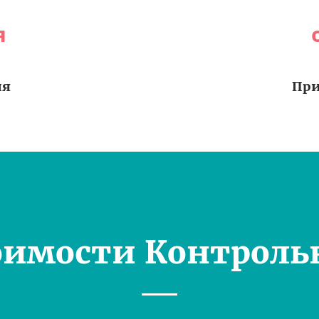
я
ия
При
оимости Контроль