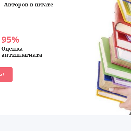
Авторов в штате
95
%
Оценка
антиплагиата
м!