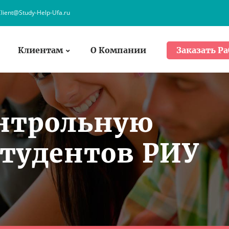
lient@Study-Help-Ufa.ru
Клиентам
О Компании
Заказать Ра
онтрольную
студентов РИУ