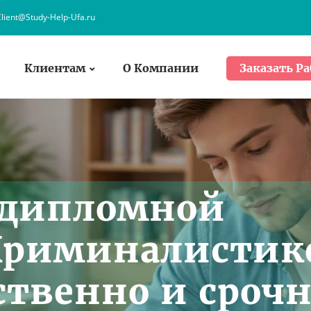
lient@Study-Help-Ufa.ru
Клиентам
О Компании
Заказать Ра
 дипломной
Криминалистик
ственно и сроч