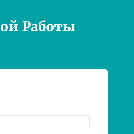
ой Работы
т