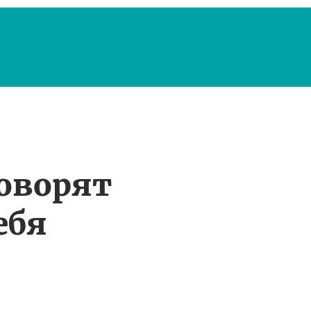
оворят
ебя