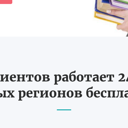
иентов работает 24
х регионов бесп