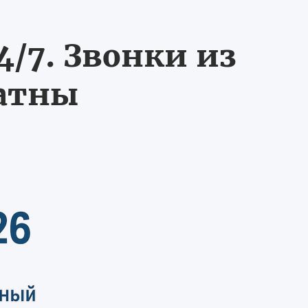
/7. Звонки из
латны