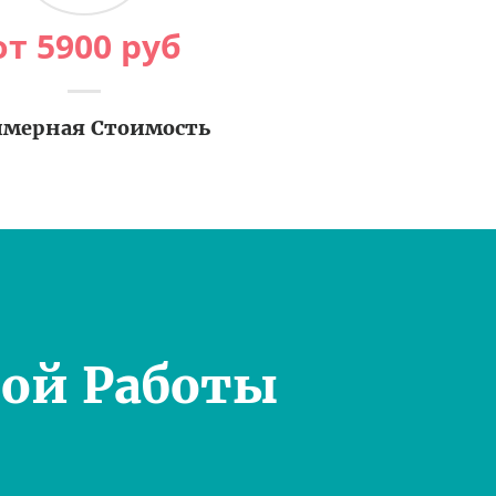
от
5900
руб
мерная Стоимость
ой Работы