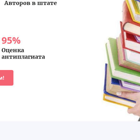
Авторов в штате
95
%
Оценка
антиплагиата
м!