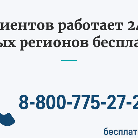
иентов работает 24
х регионов бесп