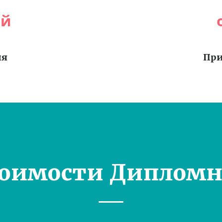
ей
ия
При
тоимости Дипломн