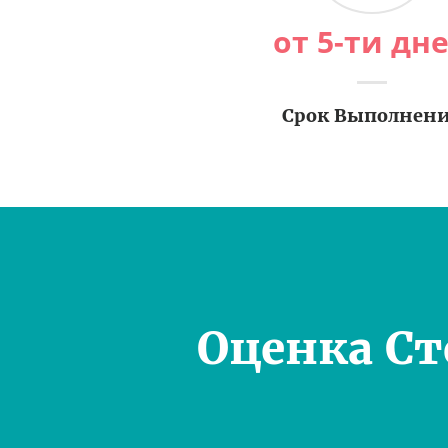
от 5-ти дн
Срок Выполнен
Оценка С