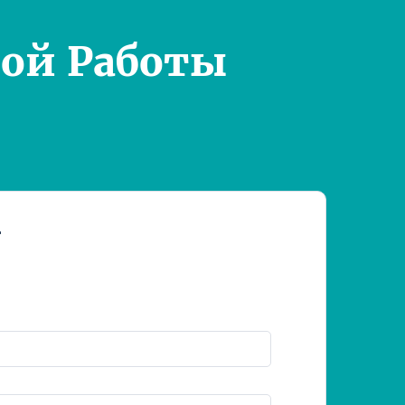
ой Работы
т