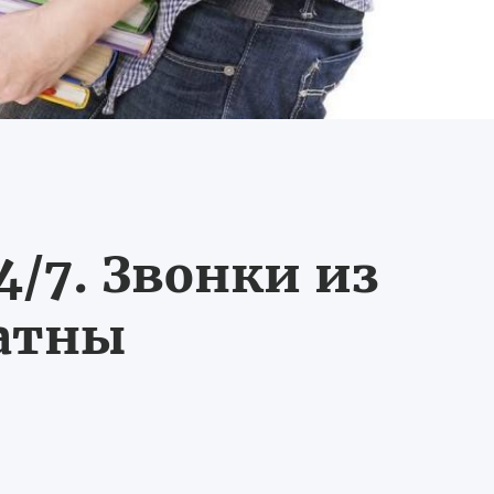
/7. Звонки из
латны