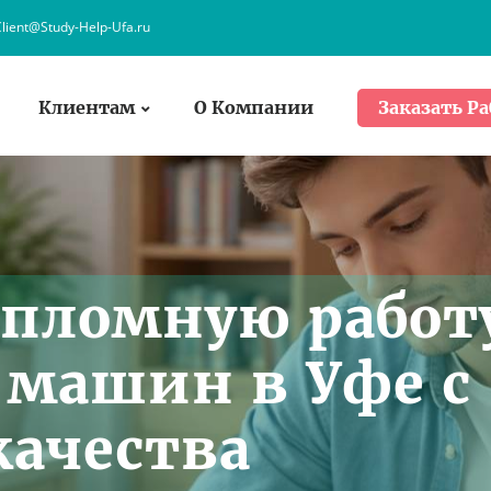
lient@Study-Help-Ufa.ru
Клиентам
О Компании
Заказать Ра
ипломную работ
 машин в Уфе с
качества