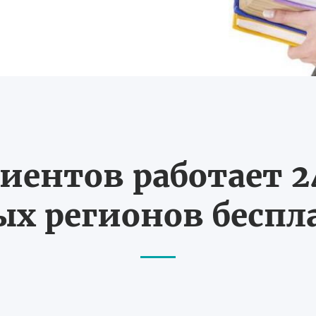
иентов работает 24
х регионов бесп