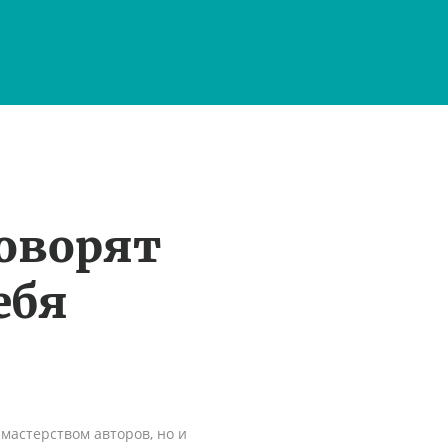
оворят
ебя
мастерством авторов, но и