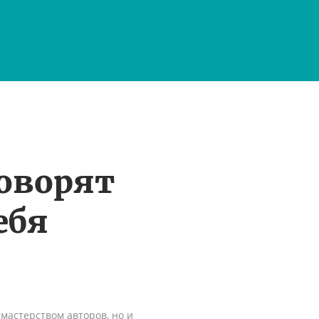
оворят
ебя
мастерством авторов, но и