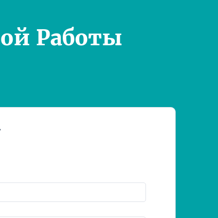
ой Работы
т