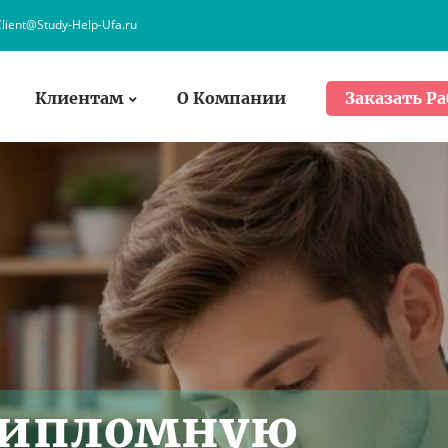
lient@Study-Help-Ufa.ru
Клиентам
О Компании
Заказать Ра
дипломную