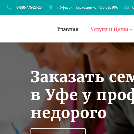
г. Уфа, ул. Пархоменко, 156 оф. 906
C
Главная
Услуги и Цены
Заказать се
в Уфе у про
недорого