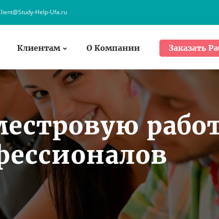
lient@Study-Help-Ufa.ru
Клиентам
О Компании
Заказать Ра
местровую рабо
фессионалов