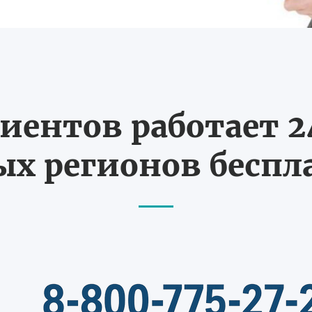
иентов работает 24
х регионов бесп