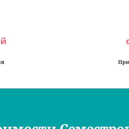
ей
ия
При