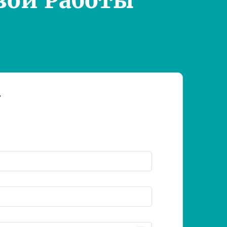
вой Работы
т