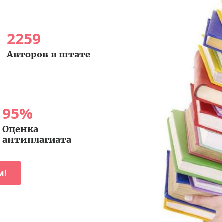
2259
Авторов в штате
95
%
Оценка
антиплагиата
м!