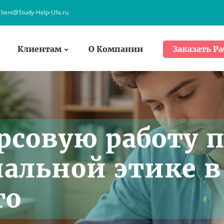
lient@Study-Help-Ufa.ru
Клиентам
О Компании
Заказать Ра
рсовую работу 
альной этике в
го