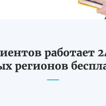
иентов работает 24
х регионов бесп