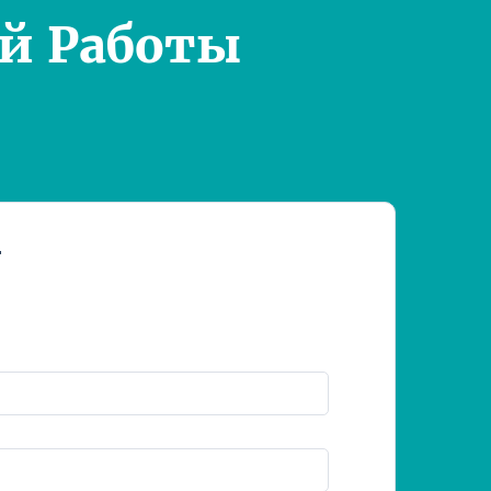
й Работы
т