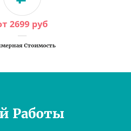
от
2699
руб
мерная Стоимость
й Работы