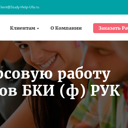
lient@Study-Help-Ufa.ru
Клиентам
О Компании
Заказать Ра
рсовую работу
ов БКИ (ф) РУК