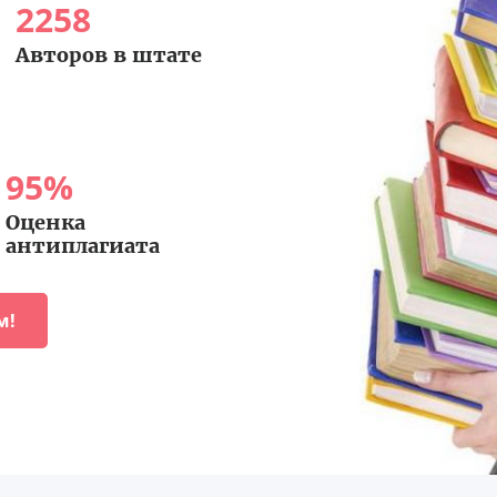
2258
Авторов в штате
95
%
Оценка
антиплагиата
м!