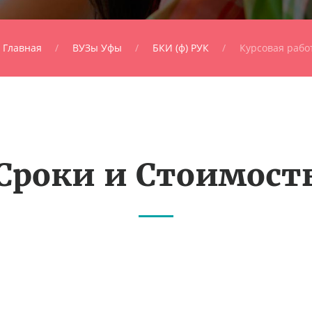
Главная
ВУЗы Уфы
БКИ (ф) РУК
Курсовая рабо
Сроки и Стоимост