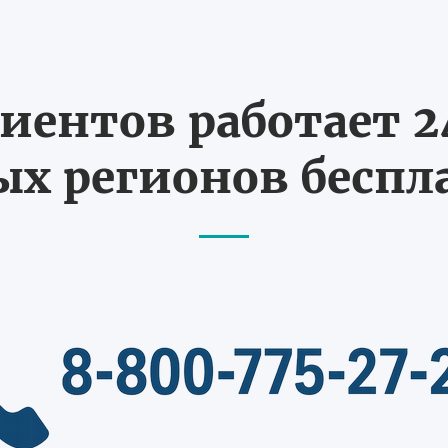
иентов работает 24
х регионов бесп