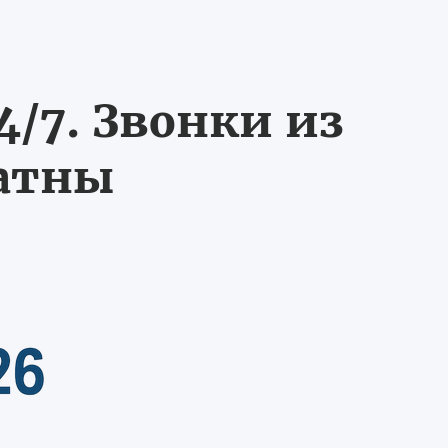
/7. Звонки из
латны