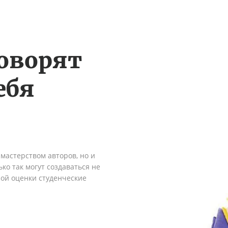
оворят
ебя
мастерством авторов, но и
ко так могут создаваться не
ной оценки студенческие