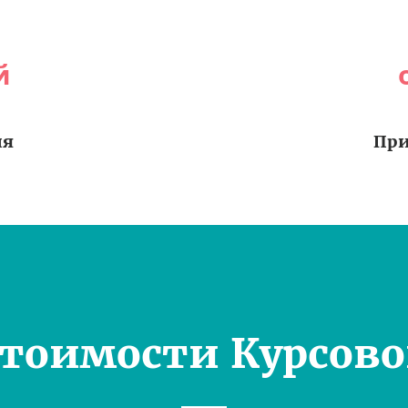
й
ия
При
Стоимости Курсово