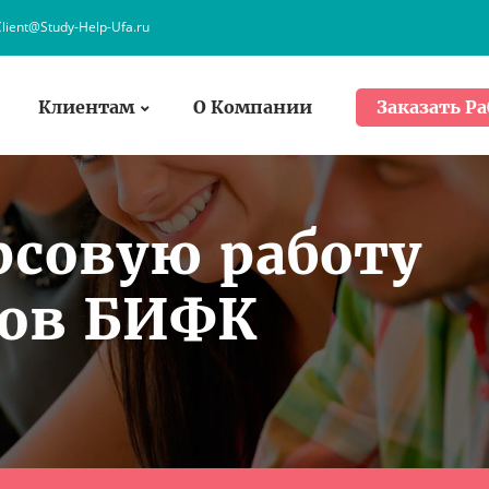
lient@Study-Help-Ufa.ru
Клиентам
О Компании
Заказать Ра
рсовую работу
тов БИФК