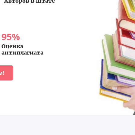
Авторов в штате
95
%
Оценка
антиплагиата
м!