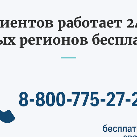
иентов работает 24
х регионов бесп