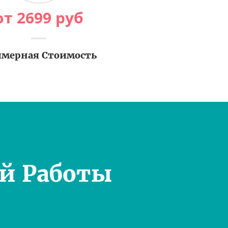
от
2699
руб
мерная Стоимость
й Работы