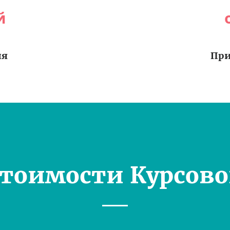
й
ия
При
Стоимости Курсово