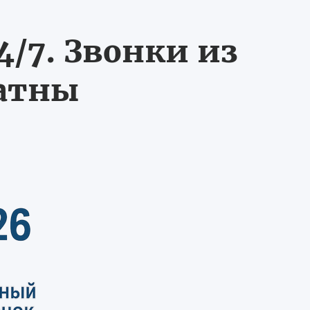
/7. Звонки из
латны