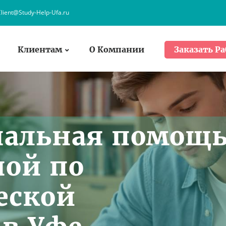
lient@Study-Help-Ufa.ru
Клиентам
О Компании
Заказать Ра
нальная помощ
ной по
еской