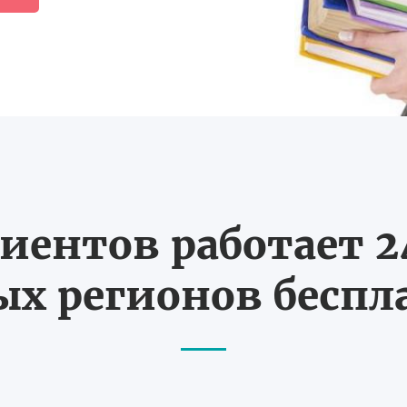
иентов работает 24
х регионов бесп