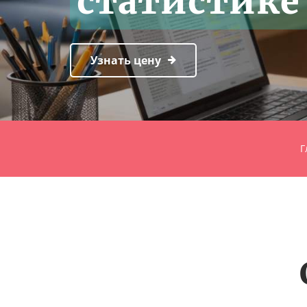
статистике
Узнать цену
Г