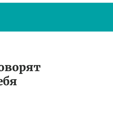
оворят
ебя