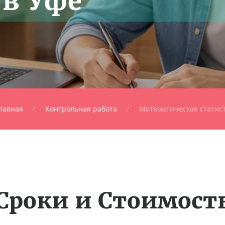
 в Уфе
лавная
Контрольная работа
Математическая статис
Сроки и Стоимост