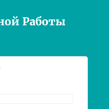
ной Работы
т