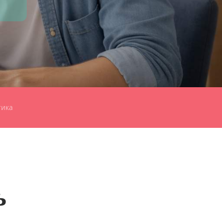
тика
ь