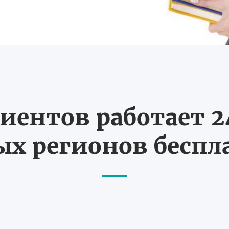
иентов работает 24
х регионов бесп