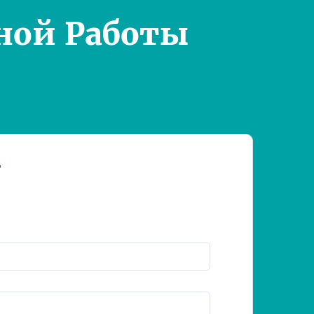
ной Работы
т