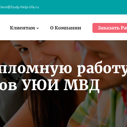
lient@Study-Help-Ufa.ru
Клиентам
О Компании
Заказать Ра
ипломную работ
тов УЮИ МВД