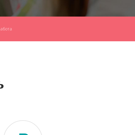
абота
ь