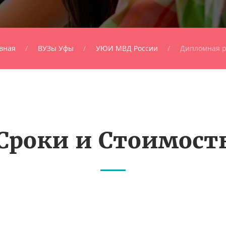
вная
ВУЗы Уфы
УЮИ МВД России
Дипломная р
Сроки и Стоимост