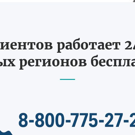
иентов работает 24
х регионов бесп