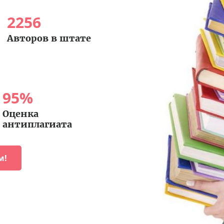
2256
Авторов в штате
95
%
Оценка
антиплагиата
м!