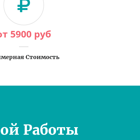
от
5900
руб
мерная Стоимость
ой Работы