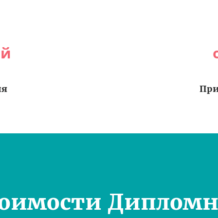
ей
ия
При
тоимости Дипломн